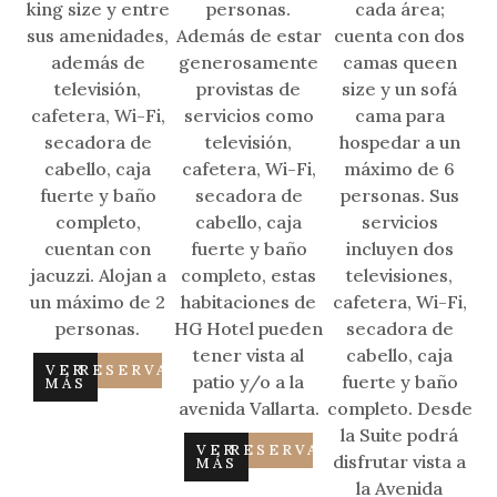
king size y entre
personas.
cada área;
sus amenidades,
Además de estar
cuenta con dos
además de
generosamente
camas queen
televisión,
provistas de
size y un sofá
cafetera, Wi-Fi,
servicios como
cama para
secadora de
televisión,
hospedar a un
cabello, caja
cafetera, Wi-Fi,
máximo de 6
fuerte y baño
secadora de
personas. Sus
completo,
cabello, caja
servicios
cuentan con
fuerte y baño
incluyen dos
jacuzzi. Alojan a
completo, estas
televisiones,
un máximo de 2
habitaciones de
cafetera, Wi-Fi,
personas.
HG Hotel pueden
secadora de
tener vista al
cabello, caja
VER
RESERVAR
patio y/o a la
fuerte y baño
MÁS
avenida Vallarta.
completo. Desde
la Suite podrá
VER
RESERVAR
disfrutar vista a
MÁS
la Avenida